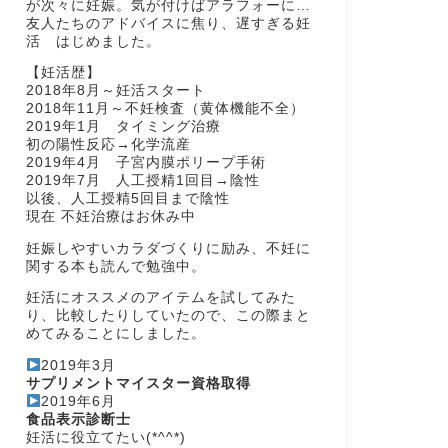
が次々に妊娠。気が付けばアラフォーに…
友人たちのアドバイスに焦り、遅すぎる妊
活 はじめました。
【妊活歴】
2018年8月～妊活スタート
2018年11月～不妊検査（黄体機能不全）
2019年1月 タイミング治療
初の陽性反応→化学流産
2019年4月 子宮内膜ポリープ手術
2019年7月 人工授精1回目→陰性
以後、人工授精5回目まで陰性
現在 不妊治療はお休み中
妊娠しやすいカラダづくりに励み、不妊に
関する本も読んで勉強中。
妊活にオススメのアイテムを試してみた
り、比較したりしていたので、この際まと
めてみることにしました。
2019年3月
サプリメントマイスター資格取得
2019年6月
食品表示診断士
妊活に役立てたい(*^^*)