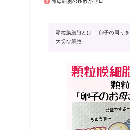
卵母細胞の残数がゼロ
顆粒膜細胞とは… 卵子の周り
大切な細胞