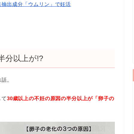
来抽出成分「ウムリン」で妊活
半分以上が!?
お話。
して
30歳以上の不妊の原因の半分以上が「卵子の