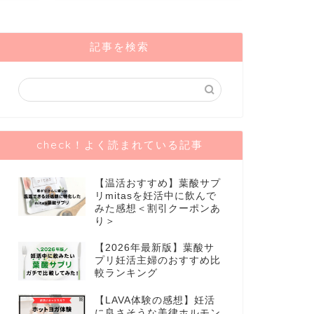
記事を検索
check！よく読まれている記事
【温活おすすめ】葉酸サプ
リmitasを妊活中に飲んで
みた感想＜割引クーポンあ
り＞
【2026年最新版】葉酸サ
プリ妊活主婦のおすすめ比
較ランキング
【LAVA体験の感想】妊活
に良さそうな美律ホルモン