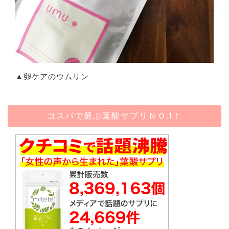
▲卵ケアのウムリン
コスパで選ぶ葉酸サプリＮＯ.1！